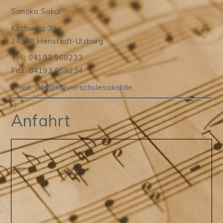
Sonoko Sakai
Kirchweg 39
24558 Henstedt-Ulzburg
Tel.: 04193 968233
Fax: 04193 968234
Email:
info@klavierschulesakai.de
Anfahrt